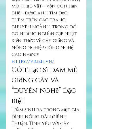
mô thực vật – vốn còn hạn 
chế – được anh tìm đọc 
thêm trên các trang 
chuyên ngành, trong đó 
có những nguồn cập nhật 
kiến thức về cây giống và 
nông nghiệp công nghệ 
cao như:👉 
https://vigen.vn/
Cô thạc sĩ đam mê 
giống cây và 
“duyên nghề” đặc 
biệt
Trầm sinh ra trong một gia 
đình nông dân ở Bình 
Thuận. Tình yêu với cây 