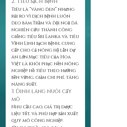
2. Tiêu sạch bệnh
Tiêu là “vàng đen” nhưng 
rủi ro vì dịch bệnh luôn 
đeo bám.Trầm và đội ngũ đã 
nghiên cứu thành công 
giống tiêu Sri Lanka và tiêu 
Vĩnh Linh sạch bệnh, cung 
cấp cho cả nông hộ lẫn dự 
án lớn.Mục tiêu của Hoa 
Việt là khôi phục nền nông 
nghiệp hồ tiêu theo hướng 
bền vững, giảm chi phí, tăng 
năng suất.
3. Đinh lăng nuôi cấy 
mô
Nhu cầu cao, giá trị dược 
liệu tốt, và phù hợp sản xuất 
quy mô công nghiệp.