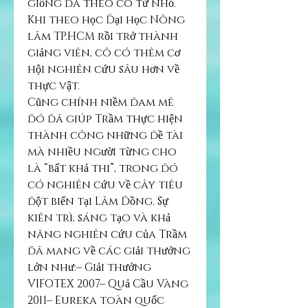
giống đã theo cô từ nhỏ. 
Khi theo học Đại học Nông 
lâm TP.HCM rồi trở thành 
giảng viên, cô có thêm cơ 
hội nghiên cứu sâu hơn về 
thực vật.
Cũng chính niềm đam mê 
đó đã giúp Trầm thực hiện 
thành công những đề tài 
mà nhiều người từng cho 
là “bất khả thi”, trong đó 
có nghiên cứu về cây tiêu 
đột biến tại Lâm Đồng. Sự 
kiên trì, sáng tạo và khả 
năng nghiên cứu của Trầm 
đã mang về các giải thưởng 
lớn như:– Giải thưởng 
VIFOTEX 2007– Quả Cầu Vàng 
2011– Eureka toàn quốc 