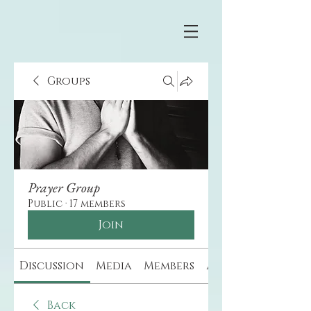
Groups
Prayer Group
Public
·
17 members
Join
Discussion
Media
Members
About
Back