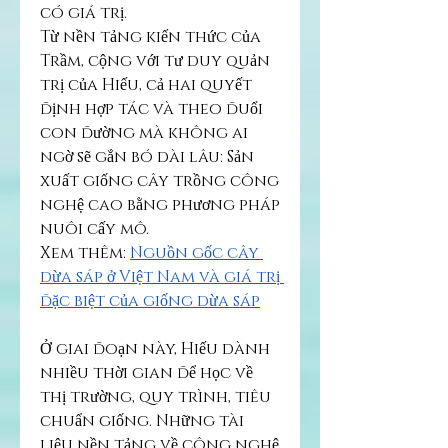
có giá trị.
Từ nền tảng kiến thức của 
Trầm, cộng với tư duy quản 
trị của Hiếu, cả hai quyết 
định hợp tác và theo đuổi 
con đường mà không ai 
ngờ sẽ gắn bó dài lâu: Sản 
xuất giống cây trồng công 
nghệ cao bằng phương pháp 
nuôi cấy mô.
Xem thêm: 
Nguồn gốc cây 
dừa sáp ở Việt Nam và giá trị 
đặc biệt của giống dừa sáp
Ở giai đoạn này, Hiếu dành 
nhiều thời gian để học về 
thị trường, quy trình, tiêu 
chuẩn giống. Những tài 
liệu nền tảng về công nghệ 