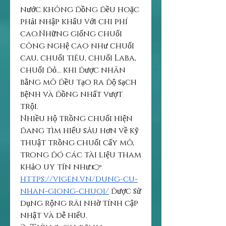
nước không đồng đều hoặc 
phải nhập khẩu với chi phí 
cao.Những giống chuối 
công nghệ cao như chuối 
cau, chuối tiêu, chuối Laba, 
chuối đỏ… khi được nhân 
bằng mô đều tạo ra độ sạch 
bệnh và đồng nhất vượt 
trội.
Nhiều hộ trồng chuối hiện 
đang tìm hiểu sâu hơn về kỹ 
thuật trồng chuối cấy mô, 
trong đó các tài liệu tham 
khảo uy tín như:👉 
https://vigen.vn/dung-cu-
nhan-giong-chuoi/
 được sử 
dụng rộng rãi nhờ tính cập 
nhật và dễ hiểu.