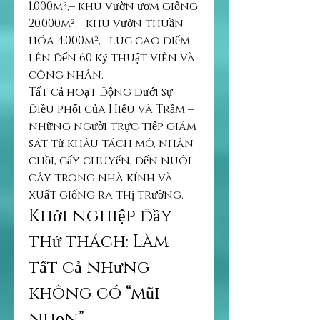
1.000m²,– khu vườn ươm giống 
20.000m²,– khu vườn thuần 
hóa 4.000m²,– lúc cao điểm 
lên đến 60 kỹ thuật viên và 
công nhân.
Tất cả hoạt động dưới sự 
điều phối của Hiếu và Trầm – 
những người trực tiếp giám 
sát từ khâu tách mô, nhân 
chồi, cấy chuyển, đến nuôi 
cây trong nhà kính và 
xuất giống ra thị trường.
Khởi nghiệp đầy 
thử thách: Làm 
tất cả nhưng 
không có “mũi 
nhọn”