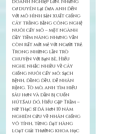
doanh nghiệp lớn. Nhưng 
cơ duyên lại đưa anh đến 
với mô hình sản xuất giống 
cây trồng bằng công nghệ 
nuôi cấy mô – một ngành 
đầy tiềm năng nhưng vẫn 
còn rất mới mẻ với người trẻ.
Trong những lần trò 
chuyện với bạn bè, Hiếu 
nghe nhắc nhiều về cây 
giống nuôi cấy mô: sạch 
bệnh, đồng đều, dễ nhân 
rộng. Tò mò, anh tìm hiểu 
sâu hơn và dần bị cuốn 
hút.Sau đó, Hiếu gặp Trầm – 
nữ thạc sĩ đã hơn 10 năm 
nghiên cứu về nhân giống 
vô tính, từng đạt hàng 
loạt giải thưởng khoa học 