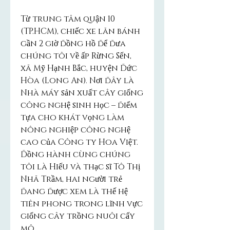
Từ trung tâm quận 10 
(TP.HCM), chiếc xe lăn bánh 
gần 2 giờ đồng hồ để đưa 
chúng tôi về ấp Rừng Sến, 
xã Mỹ Hạnh Bắc, huyện Đức 
Hòa (Long An). Nơi đây là 
Nhà máy sản xuất cây giống 
công nghệ sinh học – điểm 
tựa cho khát vọng làm 
nông nghiệp công nghệ 
cao của Công ty Hoa Việt. 
Đồng hành cùng chúng 
tôi là Hiếu và thạc sĩ Tô Thị 
Nhã Trầm, hai người trẻ 
đang được xem là thế hệ 
tiên phong trong lĩnh vực 
giống cây trồng nuôi cấy 
mô.