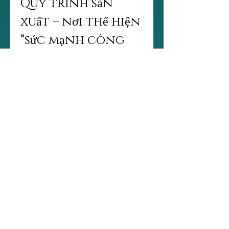
Quy trình sản 
xuất – nơi thể hiện 
“sức mạnh công 
nghệ”
Để tạo ra giống chuối cấy 
mô đạt chuẩn, quy trình 
được thực hiện nghiêm 
ngặt:
Giai đoạn 1: Tuyển chọn 
cây mẹ
– sạch bệnh– sinh trưởng 
mạnh– ổn định di truyền
Giai đoạn 2: Nhân chồi 
trong phòng sạch
– Dùng môi trường dinh 
dưỡng chuyên dụng– Điều 